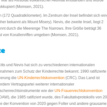
war als Resultat vulkanischer Aktivität entstanden und wurde
 okkupiert (Momsen, 2021).
en (172 Quadratkilometer). Im Zentrum der Insel befindet sich ei
er bekannt als Mount Misery). Nevis, die zweite Insel, liegt 2
etrennt durch die Meerenge The Narrows. Ihre Größe beträgt 36
st von Korallenriffen umgeben (Momsen, 2021).
te
Kitts und Nevis hat sich zu verschiedenen internationalen
ahmen zum Schutz der Kinderrechte bekannt. 1990 ratifizierte
ierung die
UN-Kinderrechtskonvention
(CRC). Das Land ist
rdem Vertragspartei weiterer internationaler
chenrechtsinstrumente wie der
UN-Frauenrechtskonvention
AW), die 1985 ratifiziert wurde, des Fakultativprotokolls von 2
e der Konvention von 2020 gegen Folter und andere grausame