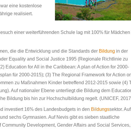
e war eine kostenlose
hrige realisiert.
Besuch einer weiterführenden Schule lag mit 100% für Mädchen
men, die die Entwicklung und die Standards der
Bildung
in der
er Equality and Social Justice 1995 (Regionale Richtlinie zu
) Education for All in the Caribbean: A plan of Action for 2000-
ionsplan für 2000-2015); (3) The Regional Framework for Action o
mmen zu Maßnahmen Kinder betreffend 2012-2015 sowie (4) 
ng). Auf nationaler Ebene unterliegt die Bildung dem Educatio
che Bildung bis hin zur Hochschulbildung regelt. (UNICEF, 2017
nd investiert 16% des Landesbudgets in den
Bildungs
sektor. Auf
 und sechs Gymnasien. Auf Nevis gibt es sieben staatliche
f Community Development, Gender Affairs and Social Services,