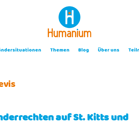
ändersituationen
Themen
Blog
Über uns
Tei
evis
derrechten auf St. Kitts und