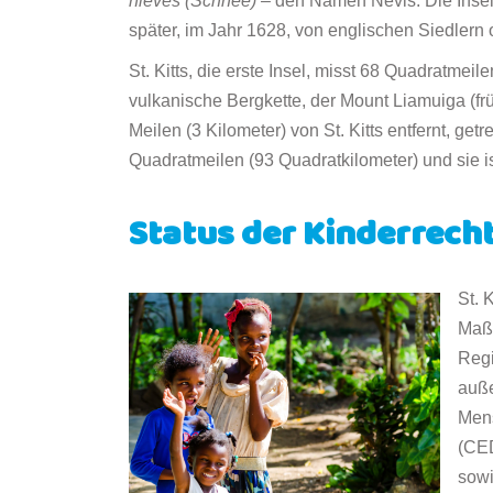
nieves (Schnee) –
den Namen Nevis. Die Insel 
später, im Jahr 1628, von englischen Siedlern
St. Kitts, die erste Insel, misst 68 Quadratmeil
vulkanische Bergkette, der Mount Liamuiga (früh
Meilen (3 Kilometer) von St. Kitts entfernt, g
Quadratmeilen (93 Quadratkilometer) und sie i
Status der Kinderrech
St. 
Maßn
Reg
auße
Mens
(CED
sowi