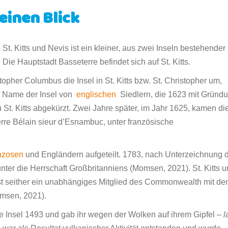
 einen Blick
 St. Kitts und Nevis ist ein kleiner, aus zwei Inseln bestehender
 Die Hauptstadt Basseterre befindet sich auf St. Kitts.
pher Columbus die Insel in St. Kitts bzw. St. Christopher um,
r Name der Insel von
englischen
Siedlern, die 1623 mit Gründ
u St. Kitts abgekürzt. Zwei Jahre später, im Jahr 1625, kamen di
Pierre Bélain sieur d’Esnambuc, unter französische
nzosen
und Engländern aufgeteilt. 1783, nach Unterzeichnung 
unter die Herrschaft Großbritanniens (Momsen, 2021). St. Kitts 
st seither ein unabhängiges Mitglied des Commonwealth mit d
msen, 2021).
e Insel 1493 und gab ihr wegen der Wolken auf ihrem Gipfel –
l