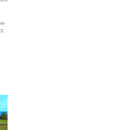
wie
F,