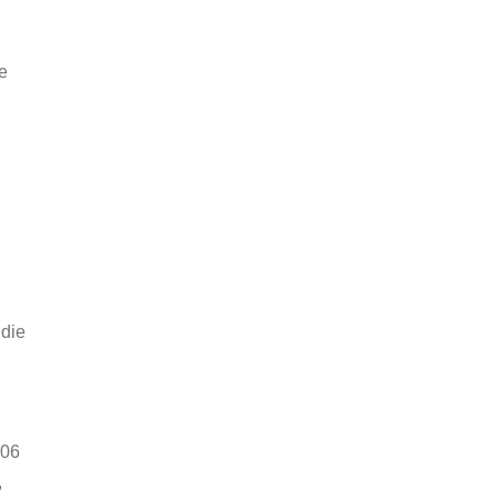
ne
 die
006
,