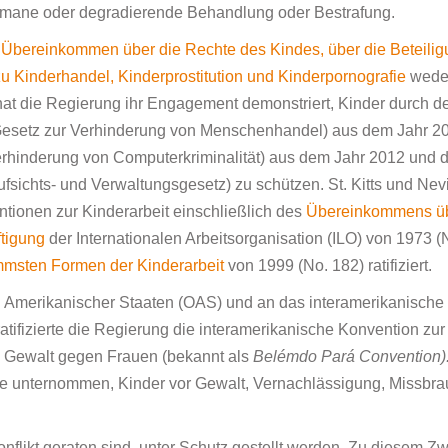
mane oder degradierende Behandlung oder Bestrafung.
m Übereinkommen über die Rechte des Kindes, über die Beteili
zu Kinderhandel, Kinderprostitution und Kinderpornografie
wede
tz hat die Regierung ihr Engagement demonstriert, Kinder durch d
2 (Gesetz zur Verhinderung von Menschenhandel) aus dem Jahr 2
Verhinderung von Computerkriminalität) aus dem Jahr 2012 und 
sichts- und Verwaltungsgesetz) zu schützen. St. Kitts und Nev
ntionen zur Kinderarbeit einschließlich des
Übereinkommens ü
ftigung
der Internationalen Arbeitsorganisation (ILO) von 1973 (
mmsten Formen der Kinderarbeit
von 1999 (No. 182) ratifiziert.
ion Amerikanischer Staaten (OAS) und an das interamerikanische
ifizierte die Regierung die interamerikanische Konvention zur
n Gewalt gegen Frauen (bekannt als
Belémdo Pará Convention)
tte unternommen, Kinder vor Gewalt, Vernachlässigung, Missbr
nflikt geraten sind, unter Schutz gestellt werden. Zu diesem Z