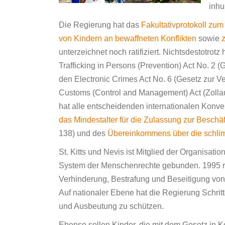
inhu
Die Regierung hat das
Fakultativprotokoll zu
von Kindern an bewaffneten Konflikten
sowie
unterzeichnet noch ratifiziert. Nichtsdestotro
Trafficking in Persons (Prevention) Act No. 
den Electronic Crimes Act No. 6 (Gesetz zur 
Customs (Control and Management) Act (Zollauf
hat alle entscheidenden internationalen Konve
das Mindestalter für die Zulassung zur Beschä
138) und des
Übereinkommens über die schli
St. Kitts und Nevis ist Mitglied der Organisat
System der Menschenrechte gebunden. 1995 rat
Verhinderung, Bestrafung und Beseitigung vo
Auf nationaler Ebene hat die Regierung Schri
und Ausbeutung zu schützen.
Ebenso sollen Kinder, die mit dem Gesetz in Ko