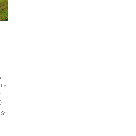
n
The
n
).
 St.