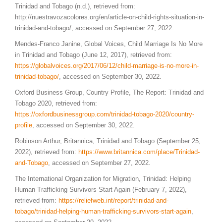
Trinidad and Tobago (n.d.), retrieved from:
http://nuestravozacolores.org/en/article-on-child-rights-situation-in-
trinidad-and-tobago/, accessed on September 27, 2022.
Mendes-Franco Janine, Global Voices, Child Marriage Is No More
in Trinidad and Tobago (June 12, 2017), retrieved from:
https://globalvoices.org/2017/06/12/child-marriage-is-no-more-in-
trinidad-tobago/
, accessed on September 30, 2022.
Oxford Business Group, Country Profile, The Report: Trinidad and
Tobago 2020, retrieved from:
https://oxfordbusinessgroup.com/trinidad-tobago-2020/country-
profile
, accessed on September 30, 2022.
Robinson Arthur, Britannica, Trinidad and Tobago (September 25,
2022), retrieved from:
https://www.britannica.com/place/Trinidad-
and-Tobago
, accessed on September 27, 2022.
The International Organization for Migration, Trinidad: Helping
Human Trafficking Survivors Start Again (February 7, 2022),
retrieved from:
https://reliefweb.int/report/trinidad-and-
tobago/trinidad-helping-human-trafficking-survivors-start-again
,