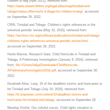
children to beg (April 2021), retrieved from:
https://www.streetchildren.org/legal-atlas/map/trinidad-and-
tobago/status-offences/is-it-illegal-for-children-to-beg/
, accessed
on September 29, 2022.
CRIN, Trinidad and Tobago: Children’s rights references in the
universal periodic review (May 10, 2016), retrieved from:
https://archive.crin.org/en/library/publications/trinidad-and-tobago-
childrens-rights-references-universal-periodic-review.html
,
accessed on September 29, 2022.
Hunte Maxine, Research Gate, Child Homicide in Trinidad and
Tobago: A Preliminary Investigation (January 9, 2016), retrieved
from:
file:///Users/lidija/Downloads/ChildHomicide-
APreliminaryInvestigation2016.pdf
, accessed on September 30,
2022.
Doodnath Aline, Loop, 10 of the deadliest storms and hurricanes to
hit Trinidad and Tobago (July 24, 2020), retrieved from:
https://tt.loopnews.com/content/10-deadliest-storms-and-
hurricanes-hit-trinidad-and-tobago
, accessed on September 28.
Marahaj Vrishni, Our colorful voices, Child rights situation in