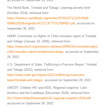
accessed on September 29, 2022.
The World Bank, Trinidad and Tobago: Learning poverty brief
(October 2019), retrieved from:
https://thedocs.worldbank.org/en/doc/873311571223374548-
0090022019/original/LACLCC3CTTOLPBRIEF.pdf
, accessed on
September 30, 2022.
UNHR, Committee on Rights of Child considers report of Trinidad
and Tobago (January 16, 2006), retrieved from:
https://www.ohchr.org/en/press-releases/2009/10/committee-rights-
child-considers-report-trinidad-and-tobago
, accessed on September
29, 2022.
U.S. Department of State, Trafficking in Persons Report: Trinidad
and Tobago (2022), retrieved from:
https://www.state.gov/reports/2022-trafficking-in-persons-
report/trinidad-and-tobago/
, accessed on September 29, 2022.
UNICEF, Children HIV and AIDS, Regional snapshot: Latin
America and the Caribbean (December 2018), retrieved from:
file:///Users/lidija/Downloads/LAC-regional-snapshot-2018.pdf
,
accessed on September 30, 2022.