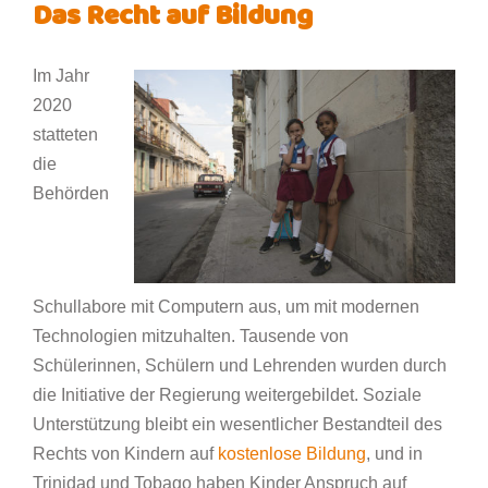
Das Recht auf Bildung
Im Jahr
2020
statteten
die
Behörden
Schullabore mit Computern aus, um mit modernen
Technologien mitzuhalten. Tausende von
Schülerinnen, Schülern und Lehrenden wurden durch
die Initiative der Regierung weitergebildet. Soziale
Unterstützung bleibt ein wesentlicher Bestandteil des
Rechts von Kindern auf
kostenlose Bildung
, und in
Trinidad und Tobago haben Kinder Anspruch auf