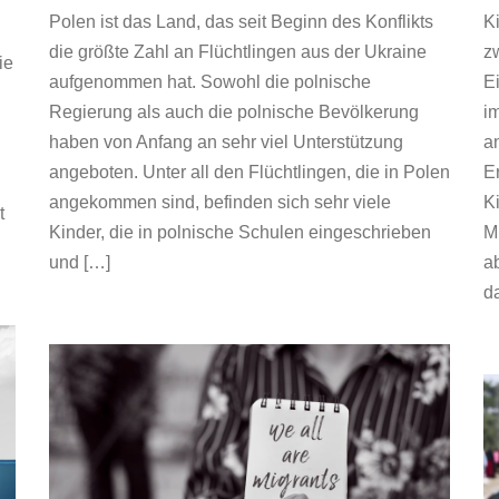
Polen ist das Land, das seit Beginn des Konflikts
K
die größte Zahl an Flüchtlingen aus der Ukraine
z
ie
aufgenommen hat. Sowohl die polnische
E
Regierung als auch die polnische Bevölkerung
i
haben von Anfang an sehr viel Unterstützung
a
angeboten. Unter all den Flüchtlingen, die in Polen
E
angekommen sind, befinden sich sehr viele
K
t
Kinder, die in polnische Schulen eingeschrieben
M
und […]
a
d