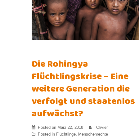
Die Rohingya
Flüchtlingskrise – Eine
weitere Generation die
verfolgt und staatenlos
aufwächst?
Posted on
März 22, 2018
Olivier
Posted in
Flüchtlinge
,
Menschenrechte