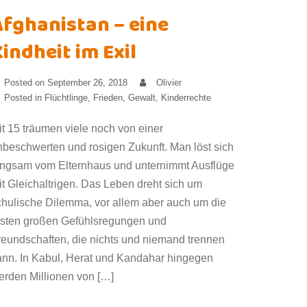
Afghanistan – eine
indheit im Exil
Posted on
September 26, 2018
Olivier
Posted in
Flüchtlinge
,
Frieden
,
Gewalt
,
Kinderrechte
it 15 träumen viele noch von einer
nbeschwerten und rosigen Zukunft. Man löst sich
angsam vom Elternhaus und unternimmt Ausflüge
it Gleichaltrigen. Das Leben dreht sich um
chulische Dilemma, vor allem aber auch um die
rsten großen Gefühlsregungen und
reundschaften, die nichts und niemand trennen
ann. In Kabul, Herat und Kandahar hingegen
erden Millionen von […]