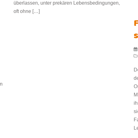
überlassen, unter prekären Lebensbedingungen,
oft ohne […]
F
s
D
d
em
O
M
i
s
F
L