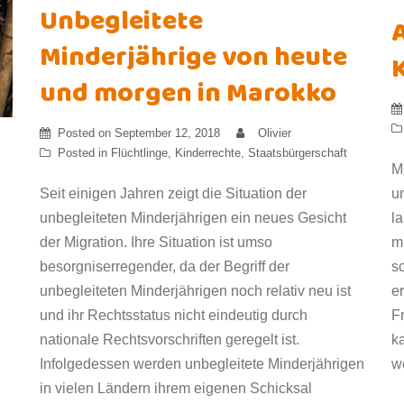
Unbegleitete
Minderjährige von heute
K
und morgen in Marokko
Posted on
September 12, 2018
Olivier
Posted in
Flüchtlinge
,
Kinderrechte
,
Staatsbürgerschaft
M
Seit einigen Jahren zeigt die Situation der
u
unbegleiteten Minderjährigen ein neues Gesicht
l
der Migration. Ihre Situation ist umso
m
besorgniserregender, da der Begriff der
s
unbegleiteten Minderjährigen noch relativ neu ist
e
und ihr Rechtsstatus nicht eindeutig durch
F
nationale Rechtsvorschriften geregelt ist.
k
Infolgedessen werden unbegleitete Minderjährigen
w
in vielen Ländern ihrem eigenen Schicksal