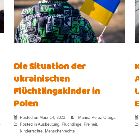
Die Situation der
ukrainischen
Flüchtlingskinder in
Polen
Posted on
März 14, 2023
Marina Pérez Ortega
t
Posted in
Ausbeutung
,
Flüchtlinge
,
Freiheit
,
Kinderrechte
,
Menschenrechte