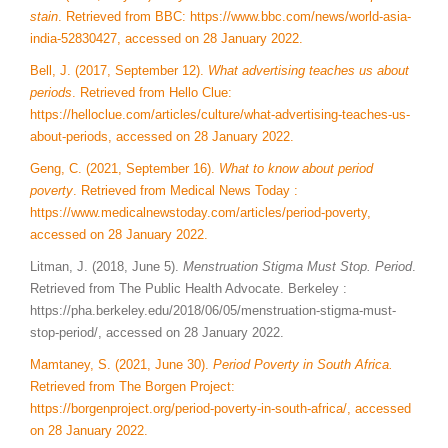
stain
. Retrieved from BBC: https://www.bbc.com/news/world-asia-
india-52830427, accessed on 28 January 2022.
Bell, J. (2017, September 12).
What advertising teaches us about
periods
. Retrieved from Hello Clue:
https://helloclue.com/articles/culture/what-advertising-teaches-us-
about-periods, accessed on 28 January 2022.
Geng, C. (2021, September 16).
What to know about period
poverty
. Retrieved from Medical News Today :
https://www.medicalnewstoday.com/articles/period-poverty,
accessed on 28 January 2022.
Litman, J. (2018, June 5).
Menstruation Stigma Must Stop. Period
.
Retrieved from The Public Health Advocate. Berkeley :
https://pha.berkeley.edu/2018/06/05/menstruation-stigma-must-
stop-period/, accessed on 28 January 2022.
Mamtaney, S. (2021, June 30).
Period Poverty in South Africa.
Retrieved from The Borgen Project:
https://borgenproject.org/period-poverty-in-south-africa/, accessed
on 28 January 2022.