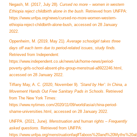
Negash, M. (2017, July 28).
Cursed no more – women in western
Ethiopia reject childbirth alone in the bush
. Retrieved from UNFPA:
https://www.unfpa.org/news/cursed-no-more-women-western-
ethiopia-reject-childbirth-alone-bush, accessed on 28 January
2022.
Oppenheim, M. (2019, May 21).
Average schoolgirl takes three
days off each term due to period-related issues, study finds.
Retrieved from Independent:
https://www.independent.co.uk/news/uk/home-news/period-
poverty-girls-school-absent-phs-group-menstrual-a8922246.html,
accessed on 28 January 2022.
Tiffany May, A. C. (2020, November 9).
‘Stand by Her’: In China, a
Movement Hands Out Free Sanitary Pads in Schools
. Retrieved
from The New York Times:
https://www.nytimes.com/2020/11/09/world/asia/china-period-
shame-universities.html, accessed on 28 January 2022.
UNFPA. (2021, June).
Menstruation and human rights – Frequently
asked questions.
Retrieved from UNFPA:
https://www.unfpa.org/menstruationfaq#Taboos%20and%20Myths%20a