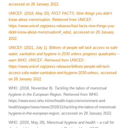
accessed on 28 January 2022.
UNICEF. (2018, May 25).
FAST FACTS: Nine things you didn’t
know about menstruation.
Retrieved from UNICEF:
https://www.unicef.org/press-releases/fast-facts-nine-things-you-
didnt-know-about-menstruation#_edn2, accessed on 28 January
2022.
UNICEF. (2021, July 1).
Billions of people will lack access to safe
water, sanitation and hygiene in 2030 unless progress quadruples –
warn WHO, UNICEF
. Retrieved from UNICEF:
https://www.unicef.org/press-releases/billions-people-will-lack-
access-safe-water-sanitation-and-hygiene-2030-unless, accessed
on 28 January 2022.
WHO. (2018, November 8).
Tackling the taboo of menstrual
hygiene in the European Region.
Retrieved from WHO:
https://www.euro.who.int/en/health-topics/environment-and-
health/pages/news/news/2018/11/tackling-the-taboo-of-menstrual-
hygiene-in-the-european-region, accessed on 28 January 2022.
WHO. (2020, May 28).
Menstrual hygiene and health – a call for