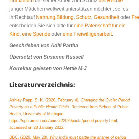
Humanium
bei seiner Arbeit zum Schutz
der Rechte
junger Mädchen weltweit unterstützen möchten, sei es
ihrRechtauf
Nahrung
,
Bildung
,
Schutz
,
Gesundheit
oder
Fre
entscheiden Sie sich bitte für
eine Patenschaft für ein
Kind
,
eine Spende
oder
eine Freiwilligenarbeit
.
Geschrieben von Aditi Partha
Übersetzt von Susanne Russell
Korrektur gelesen von Hettie M-J
Literaturverzeichnis:
Ashley Rapp, S. K. (2020, February 4).
Changing the Cycle: Period
Poverty as a Public Health Crisis.
Retrieved from School of Public
Health, University of Michigan:
https://sph.umich.edu/pursuit/2020posts/period-poverty.html,
accessed on 28 January 2022.
BBC. (2020, May 28).
Why India must battle the shame of period