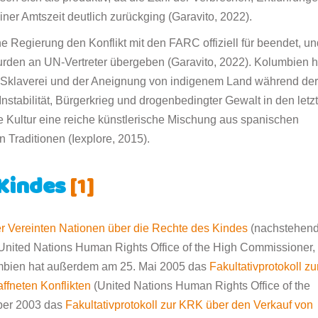
er Amtszeit deutlich zurückging (Garavito, 2022).
e Regierung den Konflikt mit den FARC offiziell für beendet, un
urden an UN-Vertreter übergeben (Garavito, 2022). Kolumbien h
on Sklaverei und der Aneignung von indigenem Land während der
r Instabilität, Bürgerkrieg und drogenbedingter Gewalt in den letz
 Kultur eine reiche künstlerische Mischung aus spanischen
 Traditionen (Iexplore, 2015).
 Kindes
[1]
r Vereinten Nationen über die Rechte des Kindes
(nachstehen
(United Nations Human Rights Office of the High Commissioner,
umbien hat außerdem am 25. Mai 2005 das
Fakultativprotokoll zu
ffneten Konflikten
(United Nations Human Rights Office of the
ber 2003 das
Fakultativprotokoll zur KRK über den Verkauf von