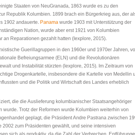
einigte Staaten von NeuGranada, 1863 wurde es zu den
ur Republik Kolumbien. 1899 brach ein Bürgerkrieg aus, der al
is 1902 andauerte.
Panama
wurde 1903 mit Unterstützung der
nständigen Nation, wurde aber erst 1921 von Kolumbien
 an Reparationen gezahlt hatten (Iexplore, 2015).
rxistische Guerillagruppen in den 1960er und 1970er Jahren, vo
ationale Befreiungsarmee (ELN) und die Revolutionären
alt und Instabilität stürzten (Iexplore, 2015). Im Zeitraum von
htige Drogenkartelle, insbesondere die Kartelle von Medellin 
nflussten und die Politik und Wirtschaft des Landes erheblich
ziert, die die Auslieferung kolumbianischer Staatsangehöriger
n wurde. Trotz der Reformen wurde Kolumbien weiterhin von
ogenhandel geplagt, die Präsident Andre Pastrana zwischen 1
e 2002 zum Präsidenten gewählt, und seine intensiven
en sich als produktiv, da die Zahl der Verbrechen, Entführung