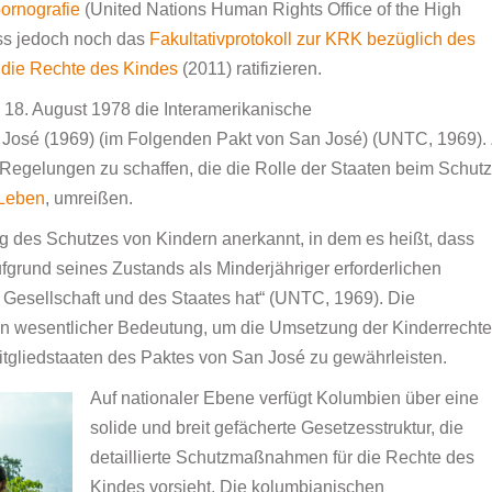
pornografie
(United Nations Human Rights Office of the High
uss jedoch noch das
Fakultativprotokoll zur KRK bezüglich des
 die Rechte des Kindes
(2011) ratifizieren.
m 18. August 1978 die Interamerikanische
José (1969) (im Folgenden Pakt von San José) (UNTC, 1969). 
e Regelungen zu schaffen, die die Rolle der Staaten beim Schutz
 Leben
, umreißen.
ng des Schutzes von Kindern anerkannt, in dem es heißt, dass
fgrund seines Zustands als Minderjähriger erforderlichen
Gesellschaft und des Staates hat“ (UNTC, 1969). Die
on wesentlicher Bedeutung, um die Umsetzung der Kinderrechte
itgliedstaaten des Paktes von San José zu gewährleisten.
Auf nationaler Ebene verfügt Kolumbien über eine
solide und breit gefächerte Gesetzesstruktur, die
detaillierte Schutzmaßnahmen für die Rechte des
Kindes vorsieht. Die kolumbianischen