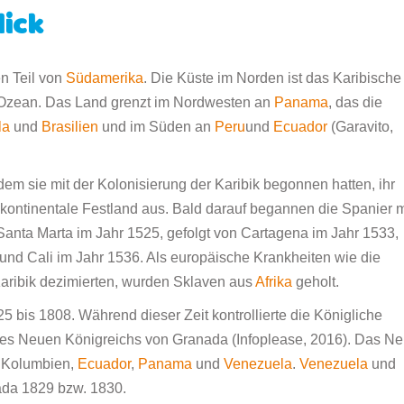
lick
n Teil von
Südamerika
. Die Küste im Norden ist das Karibische
 Ozean. Das Land grenzt im Nordwesten an
Panama
, das die
la
und
Brasilien
und im Süden an
Peru
und
Ecuador
(Garavito,
em sie mit der Kolonisierung der Karibik begonnen hatten, ihr
kontinentale Festland aus. Bald darauf begannen die Spanier m
anta Marta im Jahr 1525, gefolgt von Cartagena im Jahr 1533,
nd Cali im Jahr 1536. Als europäische Krankheiten wie die
aribik dezimierten, wurden Sklaven aus
Afrika
geholt.
 bis 1808. Während dieser Zeit kontrollierte die Königliche
es Neuen Königreichs von Granada (Infoplease, 2016). Das N
 Kolumbien,
Ecuador
,
Panama
und
Venezuela
.
Venezuela
und
ada 1829 bzw. 1830.