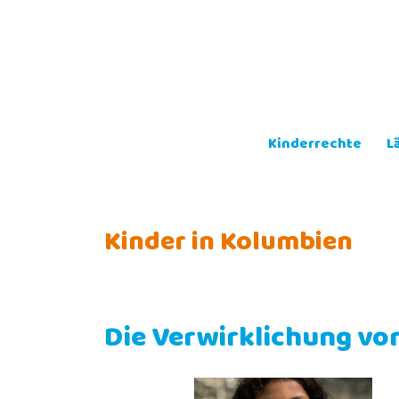
Skip
to
content
Kinderrechte
L
Kinder in Kolumbien
Die Verwirklichung vo