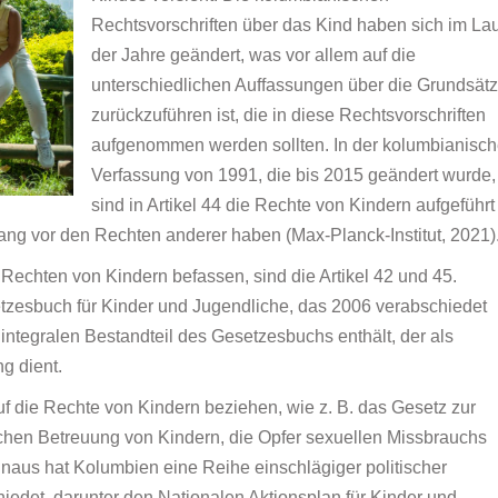
Rechtsvorschriften über das Kind haben sich im La
der Jahre geändert, was vor allem auf die
unterschiedlichen Auffassungen über die Grundsät
zurückzuführen ist, die in diese Rechtsvorschriften
aufgenommen werden sollten. In der kolumbianisc
Verfassung von 1991, die bis 2015 geändert wurde,
sind in Artikel 44 die Rechte von Kindern aufgeführt
rang vor den Rechten anderer haben (Max-Planck-Institut, 2021)
 Rechten von Kindern befassen, sind die Artikel 42 und 45.
tzesbuch für Kinder und Jugendliche, das 2006 verabschiedet
integralen Bestandteil des Gesetzesbuchs enthält, der als
g dient.
f die Rechte von Kindern beziehen, wie z. B. das Gesetz zur
ichen Betreuung von Kindern, die Opfer sexuellen Missbrauchs
naus hat Kolumbien eine Reihe einschlägiger politischer
det, darunter den Nationalen Aktionsplan für Kinder und