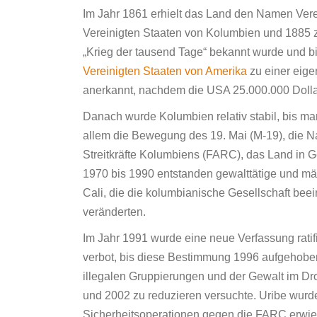
Im Jahr 1861 erhielt das Land den Namen Ver
Vereinigten Staaten von Kolumbien und 1885 z
„Krieg der tausend Tage“ bekannt wurde und b
Vereinigten Staaten von Amerika
zu einer eige
anerkannt, nachdem die USA 25.000.000 Dollar
Danach wurde Kolumbien relativ stabil, bis ma
allem die Bewegung des 19. Mai (M-19), die N
Streitkräfte Kolumbiens (FARC), das Land in Gew
1970 bis 1990 entstanden gewalttätige und mäc
Cali, die die kolumbianische Gesellschaft beei
veränderten.
Im Jahr 1991 wurde eine neue Verfassung ratifi
verbot, bis diese Bestimmung 1996 aufgehobe
illegalen Gruppierungen und der Gewalt im Dr
und 2002 zu reduzieren versuchte. Uribe wurd
Sicherheitsoperationen gegen die FARC erwies