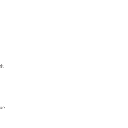
it
eue