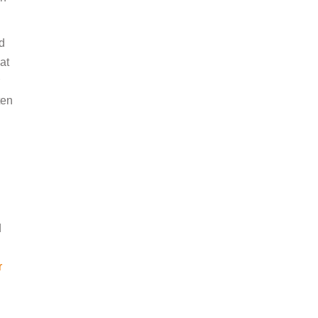
d
at
ten
d
r